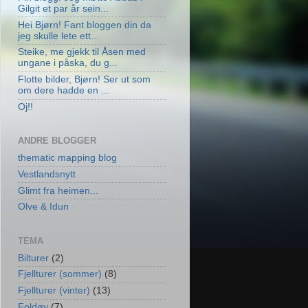
Gilgit et par år sein...
Hei Bjørn! Fant bloggen din da
jeg skulle lete ett...
Steike, me gjekk til Åsen med
ungane i påska, du g...
Flotte bilder, Bjørn! Ser ut som
om dere hadde en ...
Oj!!
ANDRE BLOGGER
thematic mapping blog
Vestlandsnytt
Glimt fra heimen...
Olve & Idun
TEMA
Bilturer
(2)
Fjellturer (sommer)
(8)
Fjellturer (vinter)
(13)
Foldøy
(7)