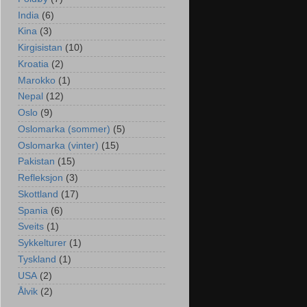
India
(6)
Kina
(3)
Kirgisistan
(10)
Kroatia
(2)
Marokko
(1)
Nepal
(12)
Oslo
(9)
Oslomarka (sommer)
(5)
Oslomarka (vinter)
(15)
Pakistan
(15)
Refleksjon
(3)
Skottland
(17)
Spania
(6)
Sveits
(1)
Sykkelturer
(1)
Tyskland
(1)
USA
(2)
Ålvik
(2)