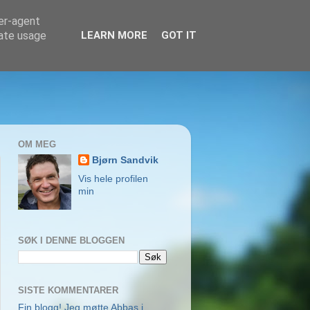
ser-agent
rate usage
LEARN MORE
GOT IT
OM MEG
Bjørn Sandvik
Vis hele profilen
min
SØK I DENNE BLOGGEN
SISTE KOMMENTARER
Fin blogg! Jeg møtte Abbas i