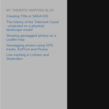
MY THEMATIC MAPPING BLOG
Creating TINs in SAGA GIS
The history of the Telemark Canal
- projected on a physical
landscape model
Showing geotagged photos on a
Leaflet map
Geotagging photos using GPS
tracks, ExifTool and Picasa
Live tracking in Lofoten and
Vesterålen