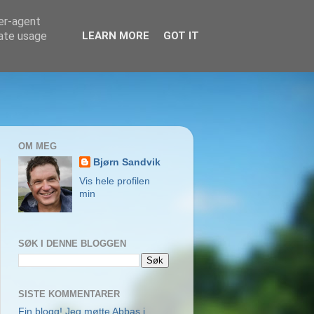
ser-agent
rate usage
LEARN MORE
GOT IT
OM MEG
Bjørn Sandvik
Vis hele profilen
min
SØK I DENNE BLOGGEN
SISTE KOMMENTARER
Fin blogg! Jeg møtte Abbas i