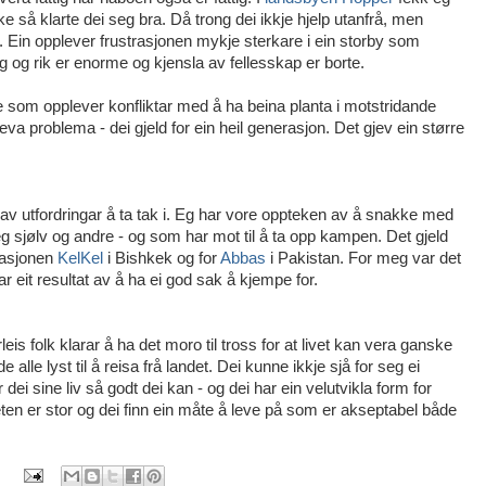
ke så klarte dei seg bra. Då trong dei ikkje hjelp utanfrå, men
d. Ein opplever frustrasjonen mykje sterkare i ein storby som
g og rik er enorme og kjensla av fellesskap er borte.
om opplever konfliktar med å ha beina planta i motstridande
leva problema - dei gjeld for ein heil generasjon. Det gjev ein større
 av utfordringar å ta tak i. Eg har vore oppteken av å snakke med
seg sjølv og andre - og som har mot til å ta opp kampen. Det gjeld
sasjonen
KelKel
i Bishkek og for
Abbas
i Pakistan. For meg var det
ar eit resultat av å ha ei god sak å kjempe for.
leis folk klarar å ha det moro til tross for at livet kan vera ganske
 alle lyst til å reisa frå landet. Dei kunne ikkje sjå for seg ei
dei sine liv så godt dei kan - og dei har ein velutvikla form for
ten er stor og dei finn ein måte å leve på som er akseptabel både