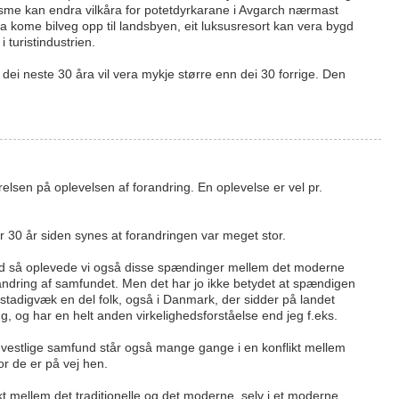
sme kan endra vilkåra for potetdyrkarane i Avgarch nærmast
a kome bilveg opp til landsbyen, eit luksusresort kan vera bygd
 turistindustrien.
e dei neste 30 åra vil vera mykje større enn dei 30 forrige. Den
relsen på oplevelsen af forandring. En oplevelse er vel pr.
r 30 år siden synes at forandringen var meget stor.
d så oplevede vi også disse spændinger mellem det moderne
randring af samfundet. Men det har jo ikke betydet at spændigen
 stadigvæk en del folk, også i Danmark, der sidder på landet
g, og har en helt anden virkelighedsforståelse end jeg f.eks.
 vestlige samfund står også mange gange i en konflikt mellem
r de er på vej hen.
kt mellem det traditionelle og det moderne, selv i et moderne