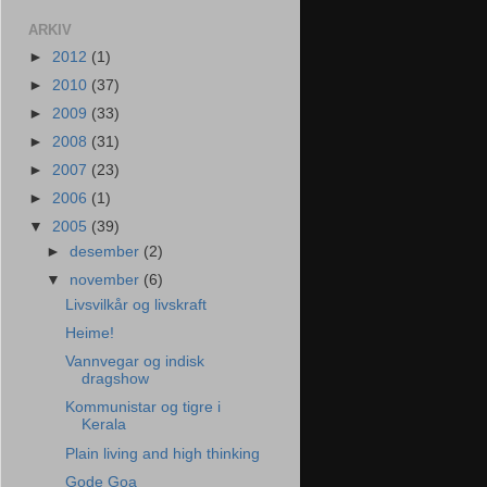
ARKIV
►
2012
(1)
►
2010
(37)
►
2009
(33)
►
2008
(31)
►
2007
(23)
►
2006
(1)
▼
2005
(39)
►
desember
(2)
▼
november
(6)
Livsvilkår og livskraft
Heime!
Vannvegar og indisk
dragshow
Kommunistar og tigre i
Kerala
Plain living and high thinking
Gode Goa