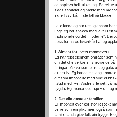
og oppleva heilt ulike ting. Eg reis
slags samtalar eg hadde med mennesk
indre livsvilkår, i alle fall på blogge
I alle landa eg har reist gjennom har 
unge eg har snakka med lever i eit s
tradisjonelle og det "moderne". Dei oppl
tross for harde livsvilkår har eg opple
1. Aksept for livets rammeverk
Eg har reist gjennom områder som har 
om det ofte verkar innsnevrande på me
føringar på kva som er rett og gale, 
eit bra liv. Eg hadde ein lang samtal
gut som imponerte med sine kunnskap
nøgd med livet. Andre ville sett på h
bygda. Eg meinar det - sjølv om eg m
2. Det viktigaste er familien
Er imponert over kor stor respekt man
berre som ein plikt, men også som re
familiebanda gjev folk ein tryggleik o