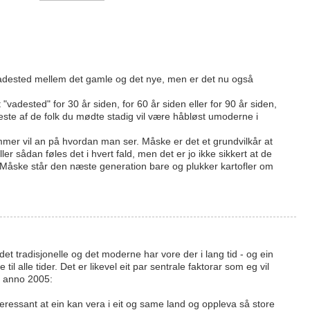
 vadested mellem det gamle og det nye, men er det nu også
"vadested" for 30 år siden, for 60 år siden eller for 90 år siden,
fleste af de folk du mødte stadig vil være håbløst umoderne i
ommer vil an på hvordan man ser. Måske er det et grundvilkår at
ller sådan føles det i hvert fald, men det er jo ikke sikkert at de
. Måske står den næste generation bare og plukker kartofler om
et tradisjonelle og det moderne har vore der i lang tid - og ein
til alle tider. Det er likevel eit par sentrale faktorar som eg vil
se anno 2005:
teressant at ein kan vera i eit og same land og oppleva så store