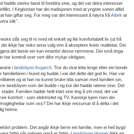
 hadde sterke band til foreldra sine, og det var deira interesser
likt. I Kirgisistan har dei tradisjonen med at yngste sonen alltid
 at han giftar seg. For meg var det interessant å høyra frå
Aibek
at
vera slik".
ke slår seg til ro med eit enkelt og lite komfortabelt liv (ut frå
dei ikkje har noko anna valg enn å akseptere livets realitetar. Dei
re gjera det beste ein kan innanfor desse rammene. Dei små tinga
n har kontroll over vert difor mykje viktigare.
karane i
landsbyen Avgarch
. Trur du skal leita lenge etter ein bonde
 familiefaren i huset eg budde i var det dette det god liv. Han var
 militæret og at han no kunne bruke tida saman med familien sin.
kre landsbyen som dei budde i og kor dei hadde røtene sine. Det
e stader. Familien hadde heilt klart sine ting å stri med, det var
eir komfort - som elektrisitet og TV. Kanskje kjem roen dei
moglegheitar som oss? Dei har ikkje ressursar til å delta i det
lig heime.
ektivt problem. Det angår ikkje berre ein familie, men ei heil bygd
vera fattig når naboen også er fattig. I
landsbyen Hopper
fekk eg