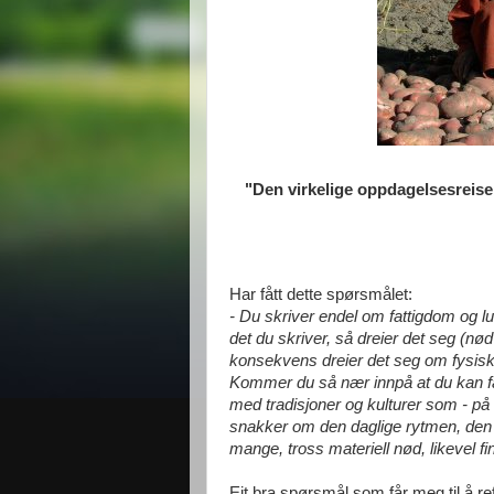
"Den virkelige oppdagelsesreisen
Har fått dette spørsmålet:
- Du skriver endel om fattigdom og luk
det du skriver, så dreier det seg (nød
konsekvens dreier det seg om fysisk o
Kommer du så nær innpå at du kan f
med tradisjoner og kulturer som - på g
snakker om den daglige rytmen, den 
mange, tross materiell nød, likevel finn
Eit bra spørsmål som får meg til å re