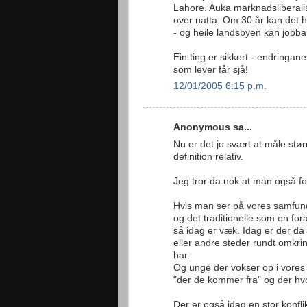
Lahore. Auka marknadsliberali
over natta. Om 30 år kan det h
- og heile landsbyen kan jobba i
Ein ting er sikkert - endringan
som lever får sjå!
12/01/2005 6:15 p.m.
Anonymous sa...
Nu er det jo svært at måle stør
definition relativ.
Jeg tror da nok at man også fo
Hvis man ser på vores samfun
og det traditionelle som en fo
så idag er væk. Idag er der da
eller andre steder rundt omkrin
har.
Og unge der vokser op i vores
"der de kommer fra" og der hvo
Der er også idag en stor konfli