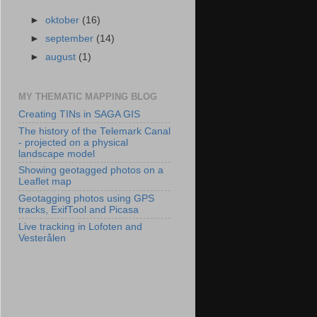
►
oktober
(16)
►
september
(14)
►
august
(1)
MY THEMATIC MAPPING BLOG
Creating TINs in SAGA GIS
The history of the Telemark Canal
- projected on a physical
landscape model
Showing geotagged photos on a
Leaflet map
Geotagging photos using GPS
tracks, ExifTool and Picasa
Live tracking in Lofoten and
Vesterålen