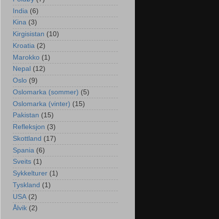
India
(6)
Kina
(3)
Kirgisistan
(10)
Kroatia
(2)
Marokko
(1)
Nepal
(12)
Oslo
(9)
Oslomarka (sommer)
(5)
Oslomarka (vinter)
(15)
Pakistan
(15)
Refleksjon
(3)
Skottland
(17)
Spania
(6)
Sveits
(1)
Sykkelturer
(1)
Tyskland
(1)
USA
(2)
Ålvik
(2)