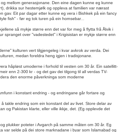
, - og mellom generasjonane. Den eine dagen kunne eg kunne
urt), drikka sur hestemjølk og oppleva at familien var nærast
 gav. Eit par dagar etter kunne eg vera i Bishkek på ein fancy
yle fish" - før eg tok turen på ein homsebar...
jellene så mykje større enn det var for meg å flytta frå Ålvik i
ur spranget over "vadestedet" i Krigisistan er mykje større enn
erne" kulturen vert tilgjengeleg i kvar avkrok av verda. Dei
kulturen, medan foreldra heng igjen i tradisjonane.
 vera håpløst umoderne i forhold til vesten om 30 år. Ein satellitt-
 meir enn 2-300 kr - og det gav dei tilgong til all verdas TV-
rvurdera den enorme påverkninga som moderne
mfunn i konstant endring - og endringane går fortare og
 takle endring som ein konstant del av livet. Store delar av
an og Pakistan klarte, eller ville ikkje, det. (Eg opplevde det
 og plukker poteter i Avgarch på samme måten om 30 år. Eg
yrka var selde på dei store marknadane i byar som Islamabad og