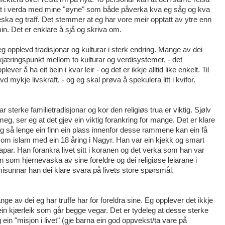
te ut i verda med mine "øyne" som både påverka kva eg såg og kva
a eg traff. Det stemmer at eg har vore meir opptatt av ytre enn
n min. Det er enklare å sjå og skriva om.
eg opplevd tradisjonar og kulturar i sterk endring. Mange av dei
kjæringspunkt mellom to kulturar og verdisystemer, - det
ever å ha eit bein i kvar leir - og det er ikkje alltid like enkelt. Til
vd mykje livskraft, - og eg skal prøva å spekulera litt i kvifor.
sterke familietradisjonar og kor den religiøs trua er viktig. Sjølv
g, ser eg at det gjev ein viktig forankring for mange. Det er klare
og så lenge ein finn ein plass innenfor desse rammene kan ein få
e om islam med ein 18 åring i Nagyr. Han var ein kjekk og smart
ar. Han forankra livet sitt i koranen og det verka som han var
an som hjernevaska av sine foreldre og dei religiøse leiarane i
isunnar han dei klare svara på livets store spørsmål.
ge av dei eg har truffe har for foreldra sine. Eg opplever det ikkje
in kjærleik som går begge vegar. Det er tydeleg at desse sterke
g ein "misjon i livet" (gje barna ein god oppvekst/ta vare på