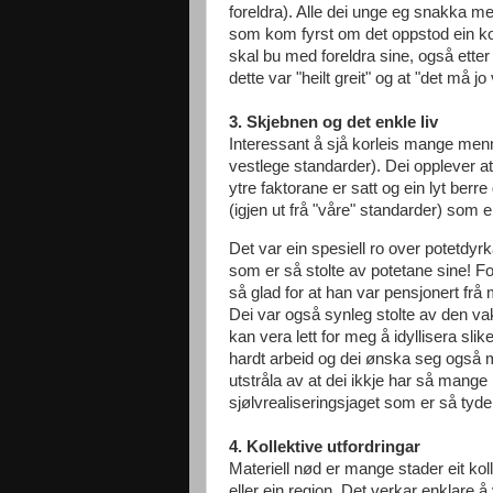
foreldra). Alle dei unge eg snakka med
som kom fyrst om det oppstod ein konf
skal bu med foreldra sine, også etter
dette var "heilt greit" og at "det må jo 
3. Skjebnen og det enkle liv
Interessant å sjå korleis mange mennes
vestlege standarder). Dei opplever at 
ytre faktorane er satt og ein lyt ber
(igjen ut frå "våre" standarder) som ei
Det var ein spesiell ro over potetdyr
som er så stolte av potetane sine! For
så glad for at han var pensjonert frå
Dei var også synleg stolte av den va
kan vera lett for meg å idyllisera slik
hardt arbeid og dei ønska seg også m
utstråla av at dei ikkje har så mange 
sjølvrealiseringsjaget som er så tyde
4. Kollektive utfordringar
Materiell nød er mange stader eit koll
eller ein region. Det verkar enklare å 