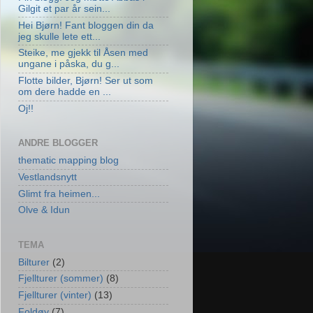
Gilgit et par år sein...
Hei Bjørn! Fant bloggen din da
jeg skulle lete ett...
Steike, me gjekk til Åsen med
ungane i påska, du g...
Flotte bilder, Bjørn! Ser ut som
om dere hadde en ...
Oj!!
ANDRE BLOGGER
thematic mapping blog
Vestlandsnytt
Glimt fra heimen...
Olve & Idun
TEMA
Bilturer
(2)
Fjellturer (sommer)
(8)
Fjellturer (vinter)
(13)
Foldøy
(7)