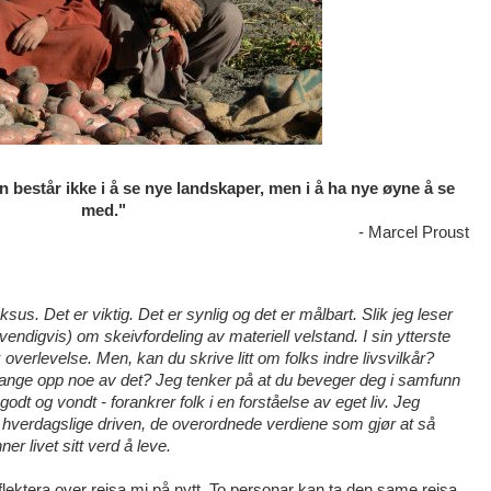
 består ikke i å se nye landskaper, men i å ha nye øyne å se
med."
- Marcel Proust
sus. Det er viktig. Det er synlig og det er målbart. Slik jeg leser
vendigvis) om skeivfordeling av materiell velstand. I sin ytterste
verlevelse. Men, kan du skrive litt om folks indre livsvilkår?
ange opp noe av det? Jeg tenker på at du beveger deg i samfunn
odt og vondt - forankrer folk i en forståelse av eget liv. Jeg
hverdagslige driven, de overordnede verdiene som gjør at så
er livet sitt verd å leve.
flektera over reisa mi på nytt. To personar kan ta den same reisa