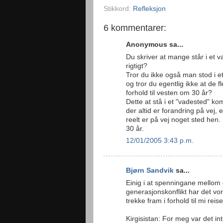
Stikkord:
Refleksjon
6 kommentarer:
Anonymous sa...
Du skriver at mange står i et
rigtigt?
Tror du ikke også man stod i et 
og tror du egentlig ikke at de 
forhold til vesten om 30 år?
Dette at stå i et "vadested" k
der altid er forandring på vej, e
reelt er på vej noget sted hen
30 år.
12/01/2005 3:43 p.m.
Bjørn Sandvik
sa...
Einig i at spenningane mellom d
generasjonskonflikt har det vore 
trekke fram i forhold til mi rei
Kirgisistan: For meg var det in