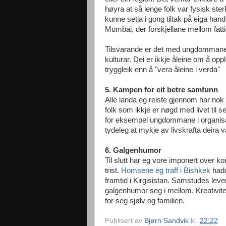
høyra at så lenge folk var fysisk ster
kunne setja i gong tiltak på eiga han
Mumbai, der forskjellane mellom fatti
Tilsvarande er det med ungdommane s
kulturar. Dei er ikkje åleine om å opp
tryggleik enn å "vera åleine i verda"
5. Kampen for eit betre samfunn
Alle landa eg reiste gjennom har nok
folk som ikkje er nøgd med livet til 
for eksempel ungdommane i organi
tydeleg at mykje av livskrafta deira v
6. Galgenhumor
Til slutt har eg vore imponert over kor
trist.
Homsene eg traff i Bishkek
hadde
framtid i Kirgisistan. Samstudes lever 
galgenhumor seg i mellom. Kreativite
for seg sjølv og familien.
Publisert av
Bjørn Sandvik
kl.
22:22