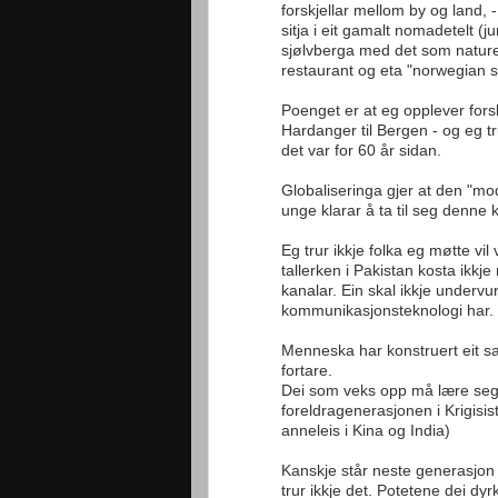
forskjellar mellom by og land
sitja i eit gamalt nomadetelt (j
sjølvberga med det som naturen
restaurant og eta "norwegian st
Poenget er at eg opplever forsk
Hardanger til Bergen - og eg tr
det var for 60 år sidan.
Globaliseringa gjer at den "mod
unge klarar å ta til seg denne 
Eg trur ikkje folka eg møtte vil
tallerken i Pakistan kosta ikkje
kanalar. Ein skal ikkje unde
kommunikasjonsteknologi har.
Menneska har konstruert eit sa
fortare.
Dei som veks opp må lære seg å
foreldragenerasjonen i Krigisist
anneleis i Kina og India)
Kanskje står neste generasjon
trur ikkje det. Potetene dei d